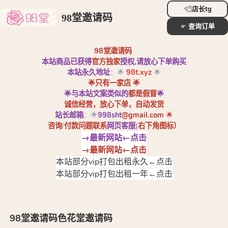
店长tg
98堂邀请码
查询订单
98堂
邀请码
本站商品已获得
官方独家
授权,请放心下单购买
本站永久地址
：🌟
98t.xyz
🌟
🌟只有一家店 🌟
🌟与本站文案类似的
都是假冒
🌟
诚信经营，放心下单，自动发货
站长邮箱
：🌟
998sht
@gmail.com
🌟
咨询
/
付款问题联系
网页客服
(
右下角图标
）
→最新网站←点击
→最新网站←点击
本站部分vip打包出租永久←点击
本站部分vip打包出租一年←点击
98堂邀请码色花堂邀请码